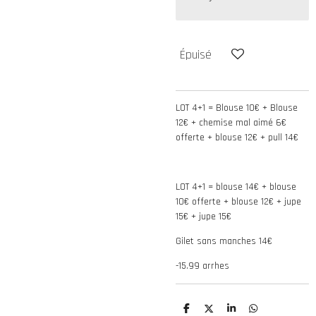
Épuisé
LOT 4+1 = Blouse 10€ + Blouse
12€ + chemise mal aimé 6€
offerte + blouse 12€ + pull 14€
LOT 4+1 = blouse 14€ + blouse
10€ offerte + blouse 12€ + jupe
15€ + jupe 15€
Gilet sans manches 14€
-15.99 arrhes
P
P
P
P