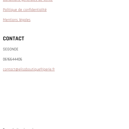
Politique de confidentialité
Mentions légales
CONTACT
SEGONDE
0616644406
contact@elisaboutiquefriperie.fr