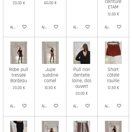
ceinture
20,00 €
60,00 €
ETAM
12,00 €
Ajouter au panier
Ajouter au panier
Ajouter au panier
Ajouter au panie
Robe pull
Jupe
Pull noir
Short
tressée
suédine
dentelle
côtelé
Bordeau
camel
laine, dos
rouille
ouvert
20,00 €
10,50 €
12,50 €
20,00 €
Ajouter au panier
Ajouter au panier
Ajouter au panier
Ajouter au panie