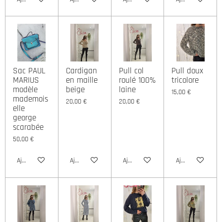
Sac PAUL
Cardigan
Pull col
Pull doux
MARIUS
en maille
roulé 100%
tricolore
modèle
beige
laine
15,00 €
mademois
20,00 €
20,00 €
elle
george
scarabée
50,00 €
Ajouter au panier
Ajouter au panier
Ajouter au panier
Ajouter au panie