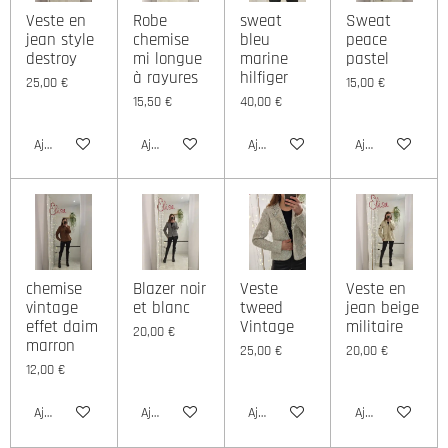
Veste en
Robe
sweat
Sweat
jean style
chemise
bleu
peace
destroy
mi longue
marine
pastel
à rayures
hilfiger
25,00 €
15,00 €
15,50 €
40,00 €
Ajouter au panier
Ajouter au panier
Ajouter au panier
Ajouter au panie
chemise
Blazer noir
Veste
Veste en
vintage
et blanc
tweed
jean beige
effet daim
Vintage
militaire
20,00 €
marron
25,00 €
20,00 €
12,00 €
Ajouter au panier
Ajouter au panier
Ajouter au panier
Ajouter au panie