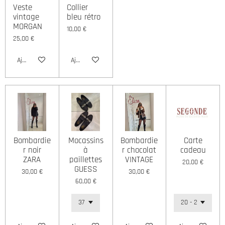
Veste
Collier
vintage
bleu rétro
MORGAN
10,00 €
25,00 €
Ajouter au panier
Ajouter au panier
Bombardie
Mocassins
Bombardie
Carte
r noir
à
r chocolat
cadeau
ZARA
paillettes
VINTAGE
20,00 €
GUESS
30,00 €
30,00 €
60,00 €