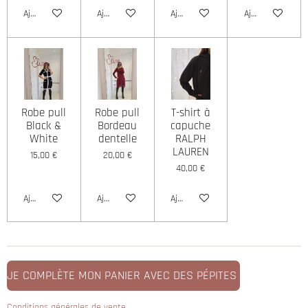
Ajouter au panier
Ajouter au panier
Ajouter au panier
Ajouter au panie
Robe pull
Robe pull
T-shirt à
Black &
Bordeau
capuche
White
dentelle
RALPH
LAUREN
15,00 €
20,00 €
40,00 €
Ajouter au panier
Ajouter au panier
Ajouter au panier
JE COMPLÈTE MON PANIER AVEC DES PÉPITES
Conditions générales de vente