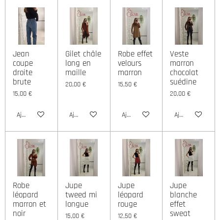
Jean
Gilet châle
Robe effet
Veste
coupe
long en
velours
marron
droite
maille
marron
chocolat
brute
suédine
20,00 €
15,50 €
15,00 €
20,00 €
Ajouter au panier
Ajouter au panier
Ajouter au panier
Ajouter au panie
Robe
Jupe
Jupe
Jupe
léopard
tweed mi
léopard
blanche
marron et
longue
rouge
effet
noir
sweat
15,00 €
12,50 €