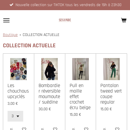
Nouvelle collection sur TIKTOK tous les vendredis de 19h à 23h30
Passer
au
contenu
principal
Boutique
»
COLLECTION ACTUELLE
COLLECTION ACTUELLE
Les
Bombardie
Pull en
Pantalon
chouchous
r réversible
maille
tweed vert
upcyclés
moumoute
effet
coupe
/ suédine
crochet
regular
3,00 €
écru beige
30,00 €
15,00 €
15,00 €
Ajouter au panier
Ajouter au panier
Ajouter au panier
Ajouter au panie