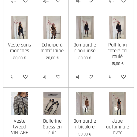
Ajouter au panier
Ajouter au panier
Ajouter au panier
Ajouter au panie
Veste sans
Echarpe à
Bombardie
Pull long
manches
motif laine
r noir irisé
côtelé col
roulé
20,00 €
20,00 €
30,00 €
15,00 €
Ajouter au panier
Ajouter au panier
Ajouter au panier
Ajouter au panie
Veste
Ballerine
Bombardie
Jupe
tweed
Guess en
r bicolore
automnale
VINTAGE
cuir
avec
30,00 €