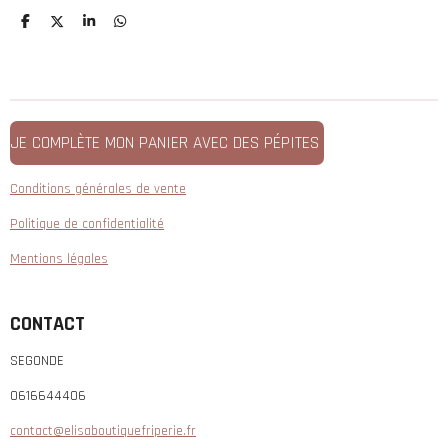
P
P
P
P
a
a
a
a
r
r
r
r
t
t
t
t
a
a
a
a
g
g
g
g
e
e
e
e
r
r
r
r
JE COMPLÈTE MON PANIER AVEC DES PÉPITES
Conditions générales de vente
Politique de confidentialité
Mentions légales
CONTACT
SEGONDE
0616644406
contact@elisaboutiquefriperie.fr