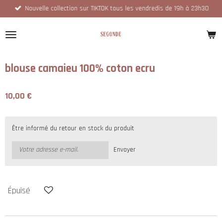
Nouvelle collection sur TIKTOK tous les vendredis de 19h à 23h30
Passer
au
contenu
principal
blouse camaieu 100% coton ecru
10,00 €
Être informé du retour en stock du produit
Envoyer
Épuisé