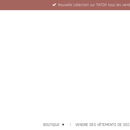
Nouvelle collection sur TIKTOK tous les ven
Passer
au
contenu
principal
BOUTIQUE
VENDRE DES VÊTEMENTS DE SEC