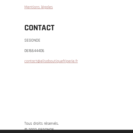
Mentions légales
CONTACT
SEGONDE
0616644406
contact@elisaboutiquefriperie.fr
Tous droits réservés.
© 2022 SEGONDE