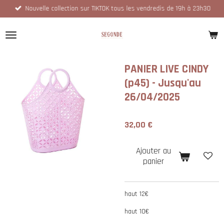
Nouvelle collection sur TIKTOK tous les vendredis de 19h à 23h30
Passer
au
contenu
principal
PANIER LIVE CINDY
(p45) - Jusqu'au
26/04/2025
32,00 €
Ajouter au
panier
haut 12€
haut 10€