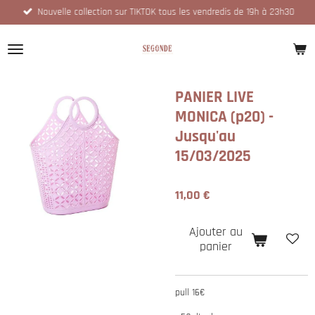
Nouvelle collection sur TIKTOK tous les vendredis de 19h à 23h30
Passer
au
contenu
principal
PANIER LIVE
MONICA (p20) -
Jusqu'au
15/03/2025
11,00 €
Ajouter au
panier
pull 16€