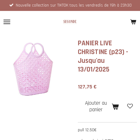
Nouvelle collection sur TIKTOK tous les vendredis de 19h à 23h30
Passer
au
contenu
principal
PANIER LIVE
CHRISTINE (p23) -
Jusqu'au
13/01/2025
127,75 €
Ajouter au
panier
pull 12.50€