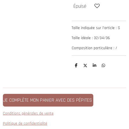
Épuisé
Taille indiquée sur l'article : S
Taille idéale : 32/34/36
Composition particulière : /
P
P
P
P
a
a
a
a
r
r
r
r
t
t
t
t
a
a
a
a
g
g
g
g
e
e
e
e
r
r
r
r
JE COMPLÈTE MON PANIER AVEC DES PÉPITES
Conditions générales de vente
Politique de confidentialité