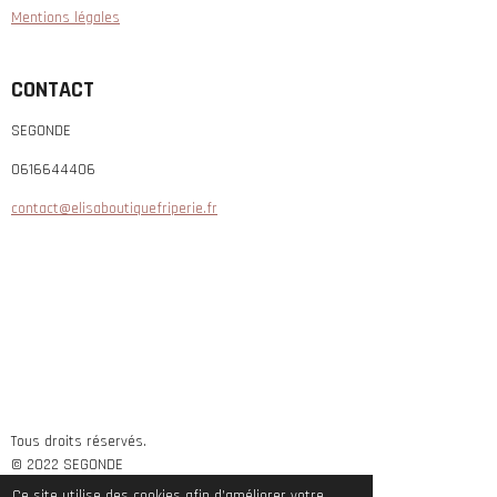
Mentions légales
CONTACT
SEGONDE
0616644406
contact@elisaboutiquefriperie.fr
Tous droits réservés.
© 2022 SEGONDE
Propulsé par
Webador
Ce site utilise des cookies afin d’améliorer votre