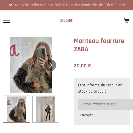
Nouvelle collection sur TIKTOK tous les vendredis de 19h à 23h30
Passer
au
contenu
principal
Manteau fourrure
ZARA
30,00 €
Être informé du retour en
stock du produit
Envoyer